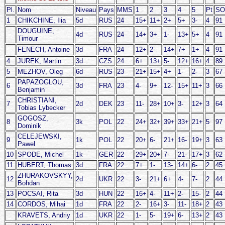
Pl.
Nom
Niveau
Pays
MMS
1
2
3
4
5
Pt
SO
1
CHIKCHINE, Ilia
5d
RUS
24
15+
11+
2+
5+
3-
4
91
DOUGUINE,
4d
RUS
24
14+
3+
1-
13+
5+
4
91
Timour
FENECH, Antoine
3d
FRA
24
12+
2-
14+
7+
1+
4
91
4
JUREK, Martin
3d
CZS
24
6+
13+
5-
12+
16+
4
89
5
MEZHOV, Oleg
6d
RUS
23
21+
15+
4+
1-
2-
3
67
PAPAZOGLOU,
6
3d
FRA
23
4-
9+
12-
15+
11+
3
66
Benjamin
CHRISTIANI,
7
2d
DEK
23
11-
28+
10+
3-
12+
3
64
Tobias Lybecker
GOGOSZ,
8
3k
POL
22
24+
32+
39+
33+
21+
5
97
Dominik
CELEJEWSKI,
9
1k
POL
22
20+
6-
21+
16-
19+
3
63
Pawel
10
SPODE, Michel
1k
GER
22
29+
20+
7-
21-
17+
3
62
11
HUBERT, Thomas
3d
FRA
22
7+
1-
13-
14+
6-
2
45
ZHURAKOVSKYY,
12
2d
UKR
22
3-
21+
6+
4-
7-
2
44
Bohdan
13
POCSAI, Rita
3d
HUN
22
16+
4-
11+
2-
15-
2
44
14
CORDOS, Mihai
1d
FRA
22
2-
16+
3-
11-
18+
2
43
KRAVETS, Andriy
1d
UKR
22
1-
5-
19+
6-
13+
2
43