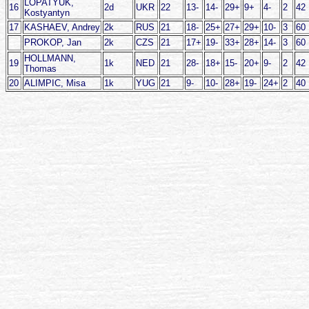
LOPATYUK,
16
2d
UKR
22
13-
14-
29+
9+
4-
2
42
Kostyantyn
17
KASHAEV, Andrey
2k
RUS
21
18-
25+
27+
29+
10-
3
60
PROKOP, Jan
2k
CZS
21
17+
19-
33+
28+
14-
3
60
HOLLMANN,
19
1k
NED
21
28-
18+
15-
20+
9-
2
42
Thomas
20
ALIMPIC, Misa
1k
YUG
21
9-
10-
28+
19-
24+
2
40